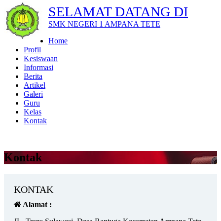
SELAMAT DATANG DI
SMK NEGERI 1 AMPANA TETE
Home
Profil
Kesiswaan
Informasi
Berita
Artikel
Galeri
Guru
Kelas
Kontak
Kontak
KONTAK
Alamat :