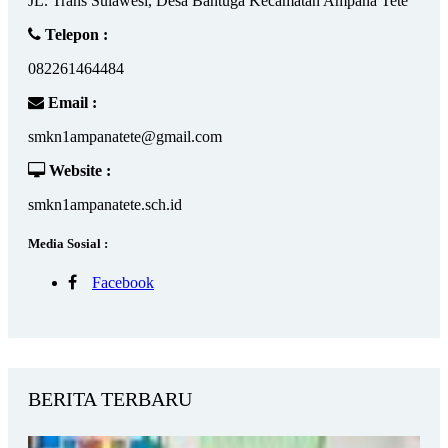
JL. Trans Sulawesi, Desa Bantuga Kecamatan Ampana Tete
Telepon :
082261464484
Email :
smkn1ampanatete@gmail.com
Website :
smkn1ampanatete.sch.id
Media Sosial :
Facebook
BERITA TERBARU